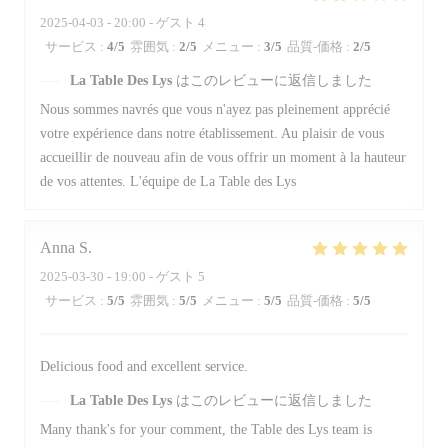
2025-04-03
- 20:00 - ゲスト 4
サービス
:
4
/5
雰囲気
:
2
/5
メニュー
:
3
/5
品質-価格
:
2
/5
La Table Des Lys
はこのレビューに返信しました
Nous sommes navrés que vous n'ayez pas pleinement apprécié
votre expérience dans notre établissement. Au plaisir de vous
accueillir de nouveau afin de vous offrir un moment à la hauteur
de vos attentes. L'équipe de La Table des Lys
Anna
S
2025-03-30
- 19:00 - ゲスト 5
サービス
:
5
/5
雰囲気
:
5
/5
メニュー
:
5
/5
品質-価格
:
5
/5
Delicious food and excellent service.
La Table Des Lys
はこのレビューに返信しました
Many thank's for your comment, the Table des Lys team is