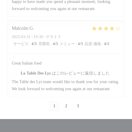
happy to have made you spend a pleasant moment, looking
forward to welcoming you again at our restaurant.
Malcolm
G
2025-03-31
- 19:30 - ゲスト 3
サービス
:
4
/5
雰囲気
:
4
/5
メニュー
:
4
/5
品質-価格
:
4
/5
Great Italian food
La Table Des Lys
はこのレビューに返信しました
The Table des Lys team would like to thank you for your rating.
We look forward to welcoming you again at our restaurant.
1
2
3