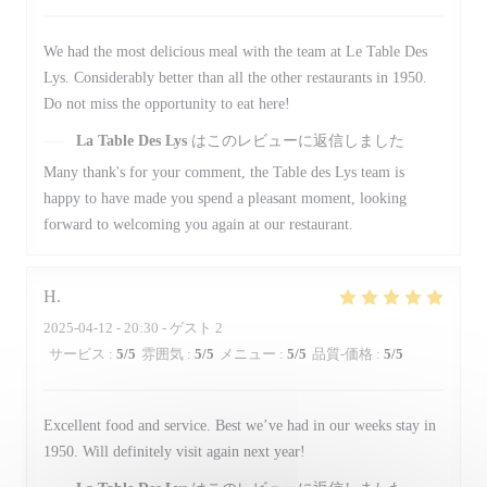
We had the most delicious meal with the team at Le Table Des
Lys. Considerably better than all the other restaurants in 1950.
Do not miss the opportunity to eat here!
La Table Des Lys
はこのレビューに返信しました
Many thank's for your comment, the Table des Lys team is
happy to have made you spend a pleasant moment, looking
forward to welcoming you again at our restaurant.
H
2025-04-12
- 20:30 - ゲスト 2
サービス
:
5
/5
雰囲気
:
5
/5
メニュー
:
5
/5
品質-価格
:
5
/5
Excellent food and service. Best we’ve had in our weeks stay in
1950. Will definitely visit again next year!