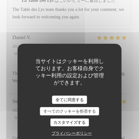
La Table Des Lys
はこのレビューに返信しました
The Table des Lys team thanks you a lot for your comment, we
look forward to welcoming you again.
Daniel
V
2025-04-09
- 18:30 - ゲスト 2
サービス
:
5
/5
雰囲気
:
4
/5
メニュー
:
4
/5
品質-価格
:
4
/5
当サイトはクッキーを利用し
La Table Des Lys
はこのレビューに返信しました
ております。お客様自身でク
The Table des Lys team would like to thank you for your rating.
ッキー利用の設定および管理
We look forward to welcoming you again at our restaurant.
ができます。
LA TABLE DES LYS
全てに同意する
Stefan
D
2025-04-05
- 19:30 - ゲスト 2
すべてのクッキーを拒否する
サービス
:
5
/5
雰囲気
:
5
/5
メニュー
:
5
/5
品質-価格
:
5
/5
カスタマイズする
プライバシーポリシー
Great to come back here. Excellent menu, service, wine list and