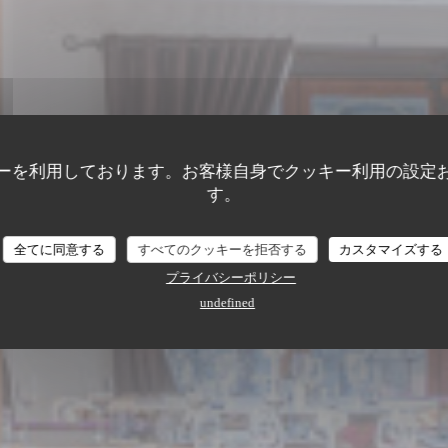
ーを利用しております。お客様自身でクッキー利用の設定
す。
BISTRONOMIEDÉCONTRACTÉE
•
BOURG-SAINT-MAURICE
LA TABLE DES LYS
La Table Des Lys
全てに同意する
すべてのクッキーを拒否する
カスタマイズする
プライバシーポリシー
undefined
予約